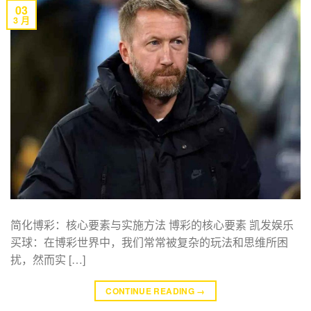
03
3 月
简化博彩：核心要素与实施方法 博彩的核心要素 凯发娱乐
买球：在博彩世界中，我们常常被复杂的玩法和思维所困
扰，然而实 […]
CONTINUE READING
→