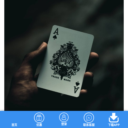
登录
首页
优惠
联系客服
下载APP