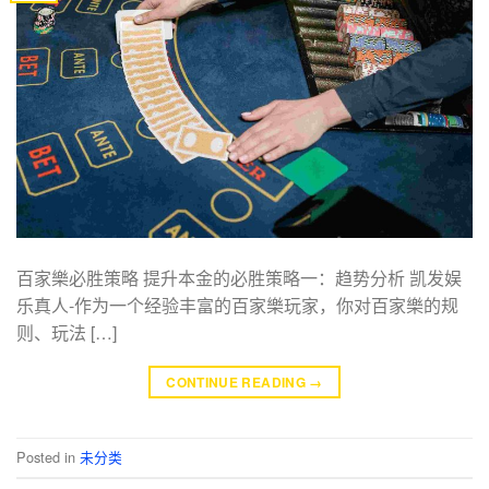
百家樂必胜策略 提升本金的必胜策略一：趋势分析 凯发娱
乐真人-作为一个经验丰富的百家樂玩家，你对百家樂的规
则、玩法 […]
CONTINUE READING
→
Posted in
未分类