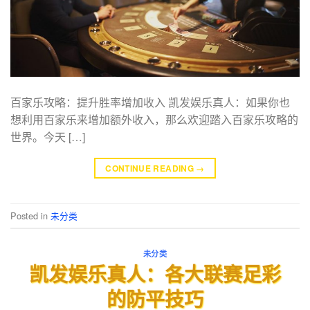
百家乐攻略：提升胜率增加收入 凯发娱乐真人：如果你也
想利用百家乐来增加额外收入，那么欢迎踏入百家乐攻略的
世界。今天 […]
CONTINUE READING
→
Posted in
未分类
未分类
凯发娱乐真人：各大联赛足彩
的防平技巧