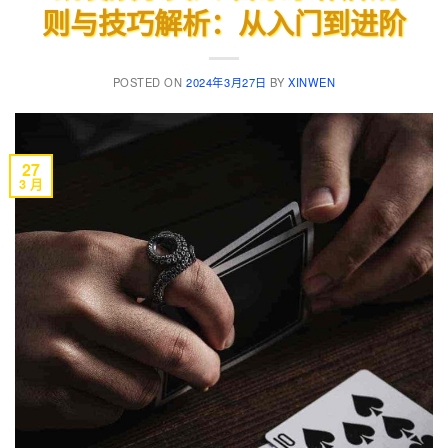
则与技巧解析：从入门到进阶
POSTED ON
2024年3月27日
BY
XINWEN
27
3 月