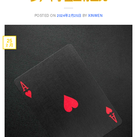
POSTED ON
2024年2月25日
BY
XINWEN
25
2 月