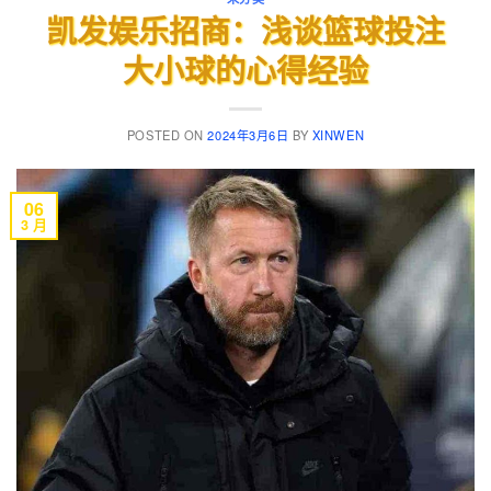
凯发娱乐招商：浅谈篮球投注
大小球的心得经验
POSTED ON
2024年3月6日
BY
XINWEN
06
3 月