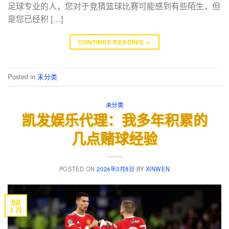
足球专业的人，您对于竞猜篮球比赛可能感到有些陌生，但
是您已经积 […]
CONTINUE READING
→
Posted in
未分类
未分类
凯发娱乐代理：我多年积累的
几点赌球经验
POSTED ON
2024年3月8日
BY
XINWEN
08
3 月