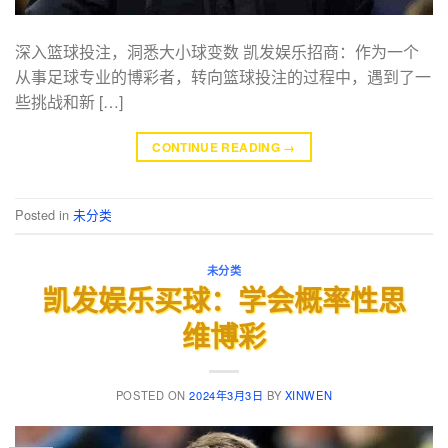
深入篮球投注，洞悉大小球变数 凯发娱乐招商：作为一个
从事足球专业的博彩者，转向篮球投注的过程中，遇到了一
些挑战和新 […]
CONTINUE READING
→
Posted in
未分类
未分类
凯发娱乐买球：学会概率性思
维博彩
POSTED ON
2024年3月3日
BY
XINWEN