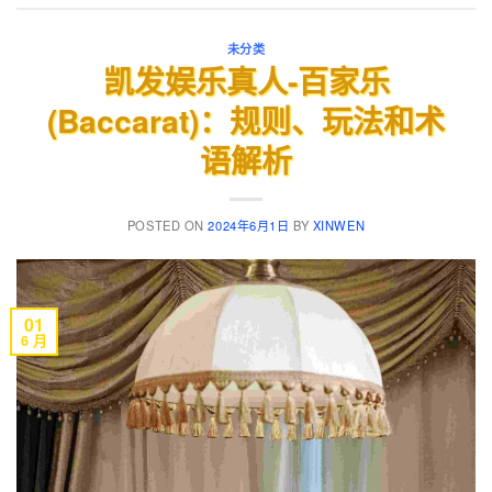
未分类
凯发娱乐真人-百家乐
(Baccarat)：规则、玩法和术
语解析
POSTED ON
2024年6月1日
BY
XINWEN
01
6 月