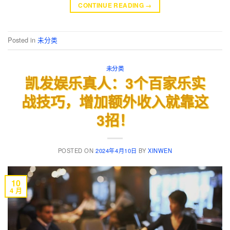
CONTINUE READING
→
Posted in
未分类
未分类
凯发娱乐真人：3个百家乐实
战技巧，增加额外收入就靠这
3招！
POSTED ON
2024年4月10日
BY
XINWEN
10
4 月