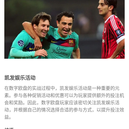
凯发娱乐活动
在数字欧盘的实战过程中，凯发娱乐活动是一种重要的元
素。参与各种促销活动和优惠可以为玩家提供额外的投注机
会和奖励。因此，数字欧盘玩家应该密切关注凯发娱乐活
动，并根据自己的情况选择合适的参与方式，以提升投注效
益。