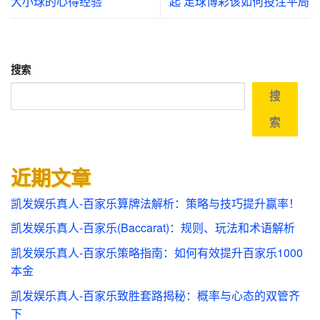
大小球的心得经验
起 足球博彩该如何投注平局
搜索
搜
索
近期文章
凯发娱乐真人-百家乐算牌法解析：策略与技巧提升赢率！
凯发娱乐真人-百家乐(Baccarat)：规则、玩法和术语解析
凯发娱乐真人-百家乐策略指南：如何有效提升百家乐1000
本金
凯发娱乐真人-百家乐致胜套路揭秘：概率与心态的双管齐
下