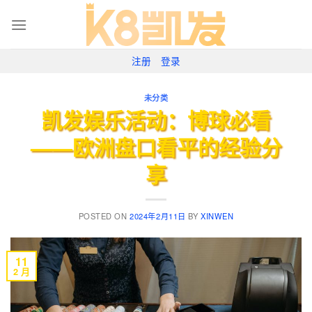
Skip
to
content
注册
登录
未分类
凯发娱乐活动：博球必看
——欧洲盘口看平的经验分
享
POSTED ON
2024年2月11日
BY
XINWEN
11
2 月