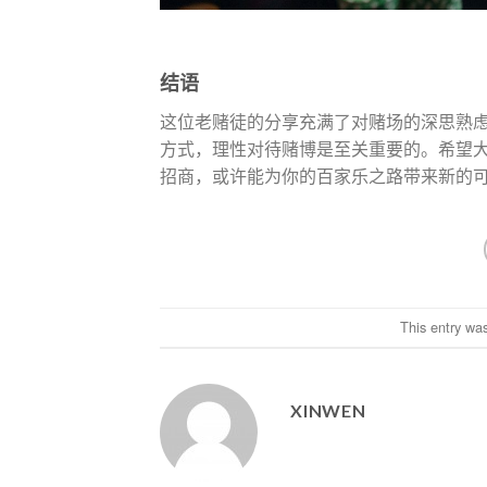
结语
这位老赌徒的分享充满了对赌场的深思熟
方式，理性对待赌博是至关重要的。希望
招商，或许能为你的百家乐之路带来新的
This entry wa
XINWEN