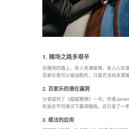
1. 赌场之路多艰辛
在赌场的路上，有人充满豪情，有人心灰
百家乐是可以被战胜的，只是方法尚未掌
2. 百家乐的潜在漏洞
分享提到了《超越算牌》一书，作者James
机会在平均情况下赢得赌局。这引发了一
3. 缆法的应用