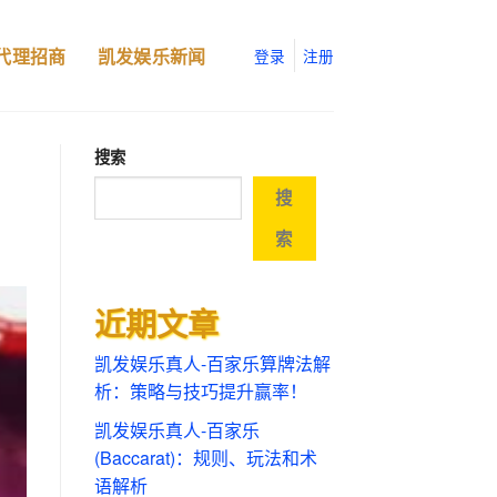
登录
注册
代理招商
凯发娱乐新闻
搜索
搜
索
近期文章
凯发娱乐真人-百家乐算牌法解
析：策略与技巧提升赢率！
凯发娱乐真人-百家乐
(Baccarat)：规则、玩法和术
语解析