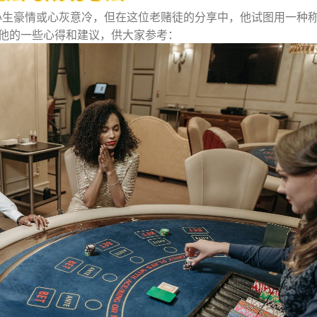
心生豪情或心灰意冷，但在这位老赌徒的分享中，他试图用一种
是他的一些心得和建议，供大家参考：