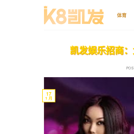
Skip
to
体育
content
凯发娱乐招商：
POS
17
1 月