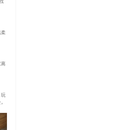
找
温柔
就离
，玩
会，