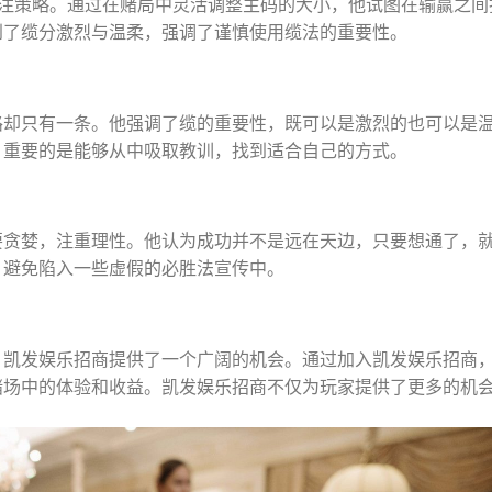
下注策略。通过在赌局中灵活调整主码的大小，他试图在输赢之间
到了缆分激烈与温柔，强调了谨慎使用缆法的重要性。
路却只有一条。他强调了缆的重要性，既可以是激烈的也可以是
，重要的是能够从中吸取教训，找到适合自己的方式。
要贪婪，注重理性。他认为成功并不是远在天边，只要想通了，
，避免陷入一些虚假的必胜法宣传中。
，凯发娱乐招商提供了一个广阔的机会。通过加入凯发娱乐招商
赌场中的体验和收益。凯发娱乐招商不仅为玩家提供了更多的机