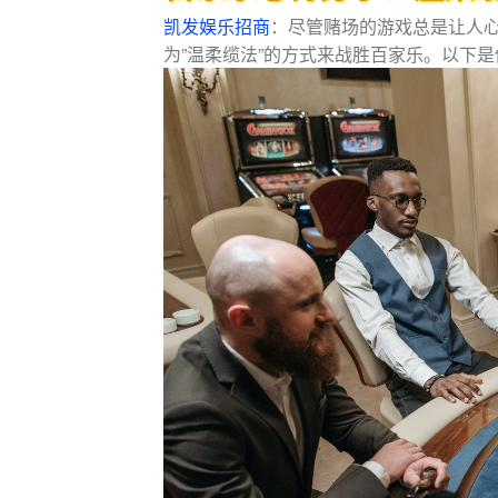
凯发娱乐招商
：尽管赌场的游戏总是让人
为”温柔缆法”的方式来战胜百家乐。以下