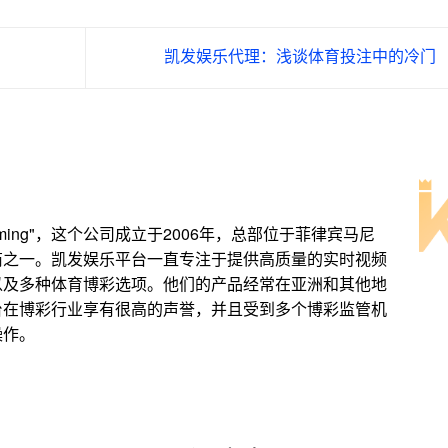
凯发娱乐代理：浅谈体育投注中的冷门
aming"，这个公司成立于2006年，总部位于菲律宾马尼
商之一。凯发娱乐平台一直专注于提供高质量的实时视频
以及多种体育博彩选项。他们的产品经常在亚洲和其他地
台在博彩行业享有很高的声誉，并且受到多个博彩监管机
操作。