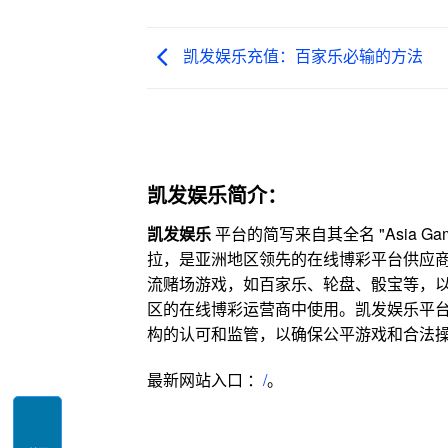
凯发娱乐充值：百家乐必输的方法
凯发娱乐简介：
凯发娱乐
平台的简写来自其全名 "Asia G
拉，是亚洲地区领先的在线博彩平台供应
流赌场游戏，如百家乐、轮盘、骰宝等，
区的在线博彩运营商中使用。凯发娱乐平
构的认可和监管，以确保公平游戏和合法
最新网站入口 ：
/
。