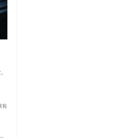
家，
就有