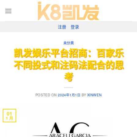
Skip
to
content
注册
登录
未分类
凯发娱乐平台招商：百家乐
不同投式和注码法配合的思
考
POSTED ON
2024年1月1日
BY
XINWEN
01
1 月