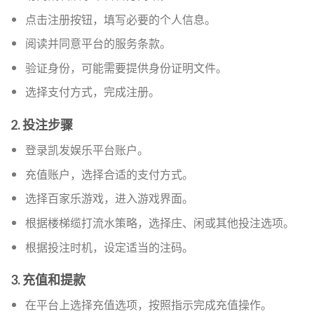
点击注册按钮，填写必要的个人信息。
阅读并同意平台的服务条款。
验证身份，可能需要提供身份证明文件。
选择支付方式，完成注册。
投注步骤
2.
登录凯发娱乐平台账户。
充值账户，选择合适的支付方式。
选择百家乐游戏，进入游戏界面。
根据楼梯缆打流水策略，选择庄、闲或其他投注选项。
根据投注时机，设定适当的注码。
充值和提款
3.
在平台上选择充值选项，按照指示完成充值操作。