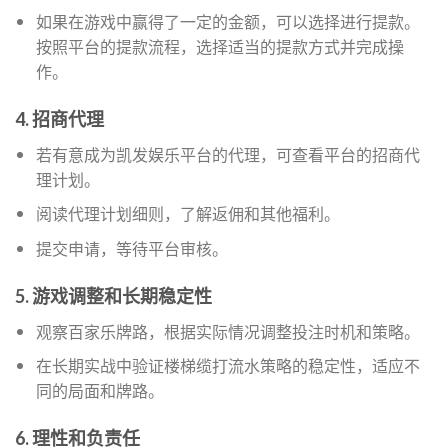
如果在游戏中赢得了一定的金额，可以选择进行提款。
按照平台的提款流程，选择适当的提款方式并完成操
作。
招商代理
4.
若有意成为凯发娱乐平台的代理，可查看平台的招商代
理计划。
阅读代理计划细则，了解返佣和其他福利。
提交申请，等待平台审核。
游戏调整和长期稳定性
5.
观察百家乐牌路，根据实际情况调整投注时机和策略。
在长期实战中验证楼梯缆打流水策略的稳定性，适应不
同的局面和牌路。
理性和负责任
6.