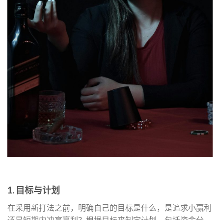
目标与计划
1.
在采用新打法之前，明确自己的目标是什么，是追求小赢利
还是短期内冲高赢利？根据目标来制定计划，包括资金分