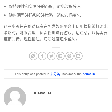
保持理性和负责任的态度，避免过度投入。
随时调整注码和投注策略，适应市场变化。
这些步骤旨在帮助玩家在凯发娱乐平台上使用楼梯缆打流水
策略时，能够合理、负责任地进行游戏。请注意，赌博需要
谨慎对待，理性投注，切勿过度追求盈利。
This entry was posted in
未分类
. Bookmark the
permalink
.
XINWEN