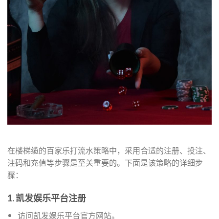
在楼梯缆的百家乐打流水策略中，采用合适的注册、投注、
注码和充值等步骤是至关重要的。下面是该策略的详细步
骤：
凯发娱乐平台注册
1.
访问凯发娱乐平台官方网站。