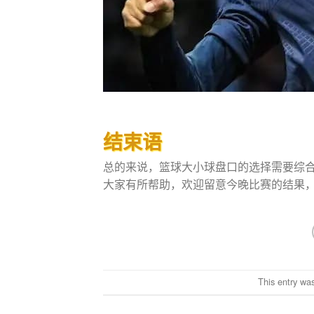
结束语
总的来说，篮球大小球盘口的选择需要综
大家有所帮助，欢迎留意今晚比赛的结果
This entry wa