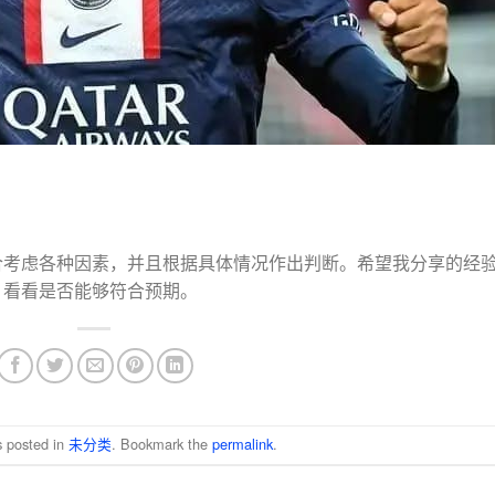
合考虑各种因素，并且根据具体情况作出判断。希望我分享的经
，看看是否能够符合预期。
s posted in
未分类
. Bookmark the
permalink
.