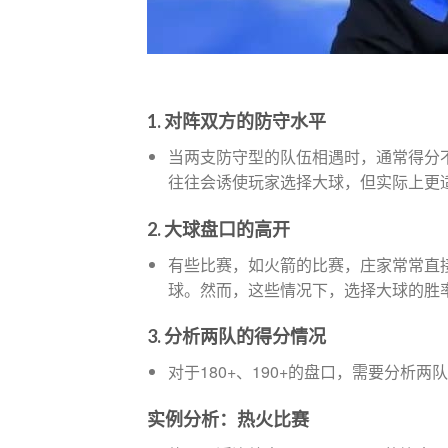
1. 对阵双方的防守水平
当两支防守型的队伍相遇时，通常得分不
往往会诱使玩家选择大球，但实际上更
2. 大球盘口的高开
有些比赛，如火箭的比赛，庄家常常直接
球。然而，这些情况下，选择大球的胜
3. 分析两队的得分情况
对于180+、190+的盘口，需要分
实例分析：热火比赛