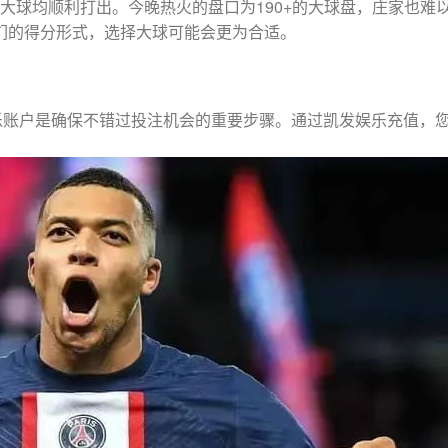
赛，大球均顺利打出。今晚热火的盘口为190+的大球盘，庄家也难
们的得分形式，选择大球可能会更为合适。
乐账户是确保不错过投注机会的重要步骤。通过凯发娱乐充值，