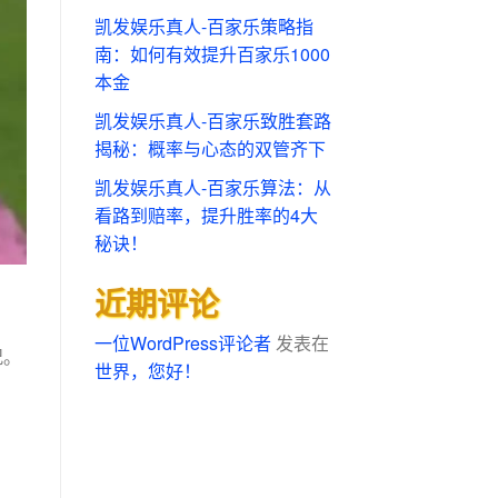
凯发娱乐真人-百家乐策略指
南：如何有效提升百家乐1000
本金
凯发娱乐真人-百家乐致胜套路
揭秘：概率与心态的双管齐下
凯发娱乐真人-百家乐算法：从
看路到赔率，提升胜率的4大
秘诀！
近期评论
一位WordPress评论者
发表在
况。
世界，您好！