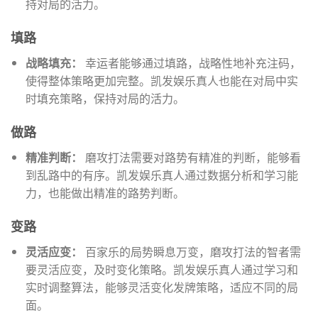
持对局的活力。
填路
战略填充：
幸运者能够通过填路，战略性地补充注码，
使得整体策略更加完整。凯发娱乐真人也能在对局中实
时填充策略，保持对局的活力。
做路
精准判断：
磨攻打法需要对路势有精准的判断，能够看
到乱路中的有序。凯发娱乐真人通过数据分析和学习能
力，也能做出精准的路势判断。
变路
灵活应变：
百家乐的局势瞬息万变，磨攻打法的智者需
要灵活应变，及时变化策略。凯发娱乐真人通过学习和
实时调整算法，能够灵活变化发牌策略，适应不同的局
面。