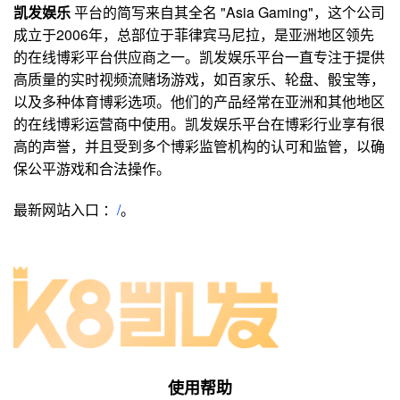
凯发娱乐
平台的简写来自其全名 "Asia Gaming"，这个公司
成立于2006年，总部位于菲律宾马尼拉，是亚洲地区领先
的在线博彩平台供应商之一。凯发娱乐平台一直专注于提供
高质量的实时视频流赌场游戏，如百家乐、轮盘、骰宝等，
以及多种体育博彩选项。他们的产品经常在亚洲和其他地区
的在线博彩运营商中使用。凯发娱乐平台在博彩行业享有很
高的声誉，并且受到多个博彩监管机构的认可和监管，以确
保公平游戏和合法操作。
最新网站入口 ：
/
。
使用帮助